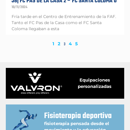
J8| FC PAS DE LA CASA 2 – FC SANTA COLOMA 0
10/11/2024
Fría tarde en el Centro de Entrenamiento de la FAF.
Tanto el FC Pas de la Casa como el FC Santa
Coloma llegaban a esta
1
2
4
5
3
Equipaciones
personalizadas
Fisioterapia deportiva
fisioterapia pensada desde el
movimiento y la educación.