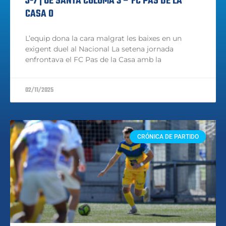
J-7 | UE SANTA COLOMA 3 – FC PAS DE LA
CASA 0
L’equip dona la cara malgrat les baixes en un
exigent duel al Nacional La setena jornada
enfrontava el FC Pas de la Casa amb la
02/11/2025
CRÓNICA DE PARTIDO