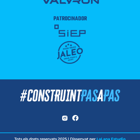
PATROCINADOR
Tots els drets reservats 2025 | Dissenyat per
LaLana Estudio