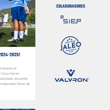
COLABORADORES
 2024-2025!
empiece el
 toca hacer
realizado durante
temporada llena de