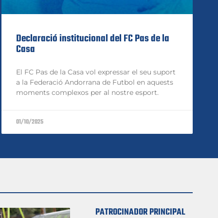
Declaració institucional del FC Pas de la
Casa
El FC Pas de la Casa vol expressar el seu suport
a la Federació Andorrana de Futbol en aquests
moments complexos per al nostre esport.
01/10/2025
PATROCINADOR PRINCIPAL