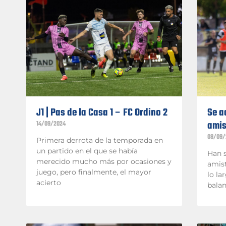
J1 | Pas de la Casa 1 – FC Ordino 2
Se a
amis
14/09/2024
08/09/
Primera derrota de la temporada en
un partido en el que se había
Han s
merecido mucho más por ocasiones y
amist
juego, pero finalmente, el mayor
lo la
acierto
balan