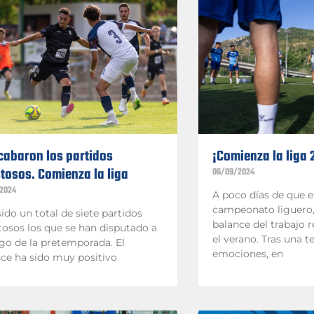
cabaron los partidos
¡Comienza la liga
tosos. Comienza la liga
06/09/2024
2024
A poco días de que 
campeonato liguero,
ido un total de siete partidos
balance del trabajo 
osos los que se han disputado a
el verano. Tras una 
rgo de la pretemporada. El
emociones, en
ce ha sido muy positivo