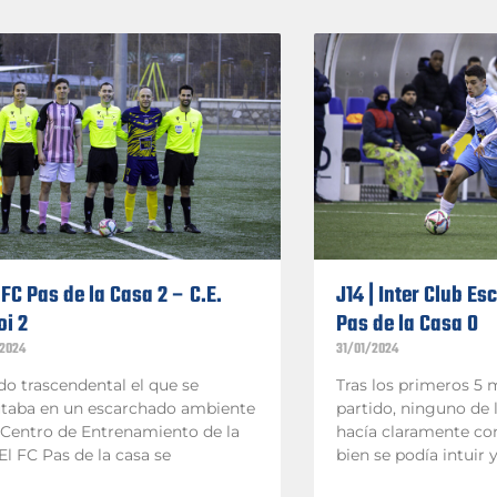
| FC Pas de la Casa 2 – C.E.
J14 | Inter Club Es
oi 2
Pas de la Casa 0
2024
31/01/2024
do trascendental el que se
Tras los primeros 5 
utaba en un escarchado ambiente
partido, ninguno de 
 Centro de Entrenamiento de la
hacía claramente con
El FC Pas de la casa se
bien se podía intuir 