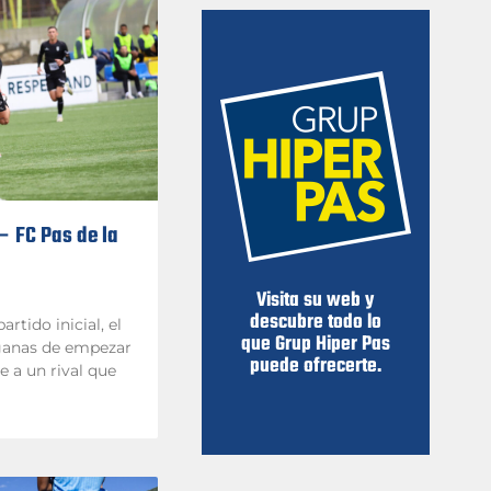
 – FC Pas de la
Visita su web y
descubre todo lo
artido inicial, el
que Grup Hiper Pas
ganas de empezar
puede ofrecerte.
e a un rival que