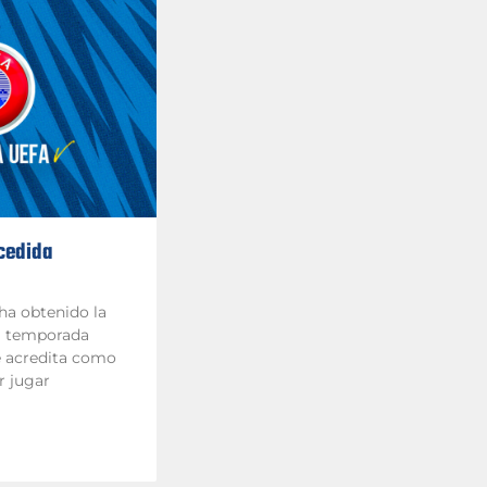
cedida
 ha obtenido la
la temporada
e acredita como
r jugar