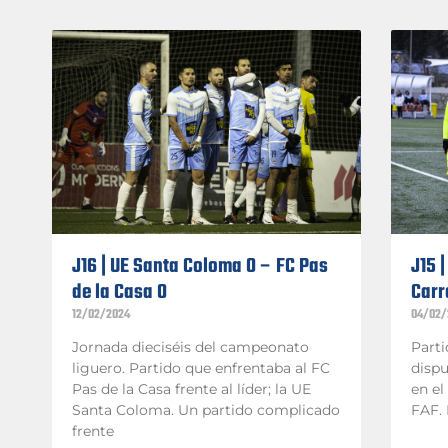
J16 | UE Santa Coloma 0 – FC Pas
J15 
de la Casa 0
Carr
12/02/2024
04/02/
Jornada dieciséis del campeonato
Parti
liguero. Partido que enfrentaba al FC
disp
Pas de la Casa frente al líder; la UE
en el
Santa Coloma. Un partido complicado
FAF. 
frente