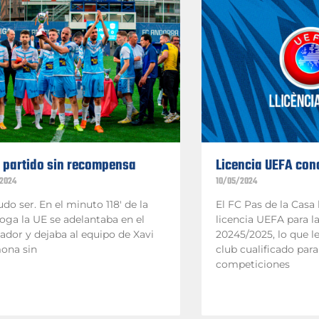
 partido sin recompensa
Licencia UEFA con
2024
10/05/2024
do ser. En el minuto 118′ de la
El FC Pas de la Casa
oga la UE se adelantaba en el
licencia UEFA para 
dor y dejaba al equipo de Xavi
20245/2025, lo que l
ona sin
club cualificado para
competiciones