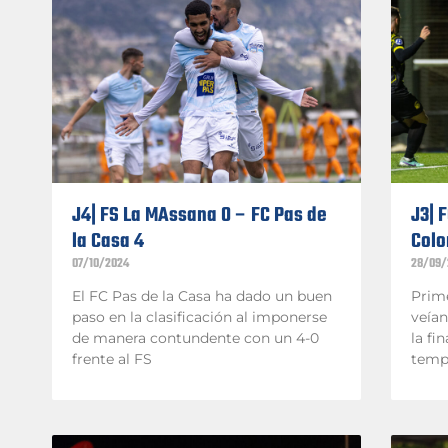
J4| FS La MAssana 0 – FC Pas de
J3| 
la Casa 4
Colo
07/10/2024
28/09/
El FC Pas de la Casa ha dado un buen
Prim
paso en la clasificación al imponerse
veían
de manera contundente con un 4-0
la fi
frente al FS
temp