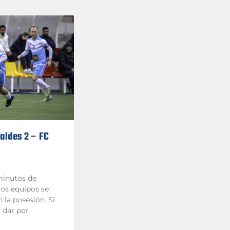
caldes 2 – FC
minutos de
los equipos se
 la posesión. Si
y dar por