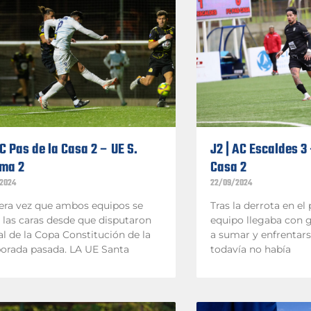
FC Pas de la Casa 2 – UE S.
J2 | AC Escaldes 3
ma 2
Casa 2
2024
22/09/2024
era vez que ambos equipos se
Tras la derrota en el p
 las caras desde que disputaron
equipo llegaba con 
nal de la Copa Constitución de la
a sumar y enfrentars
orada pasada. LA UE Santa
todavía no había