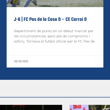
J-6 | FC Pas de la Casa 0 – CE Carroi 0
Repartiment de punts en un debut marcat per
les circumstàncies, però ple de compromís i
esforç. Tornava el futbol oficial per al FC Pas de
26/10/2025