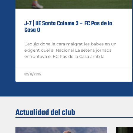
J-7 | UE Santa Coloma 3 – FC Pas de la
Casa 0
L’equip dona la cara malgrat les baixes en un
exigent duel al Nacional La setena jornada
enfrontava el FC Pas de la Casa amb la
02/11/2025
Actualidad del club