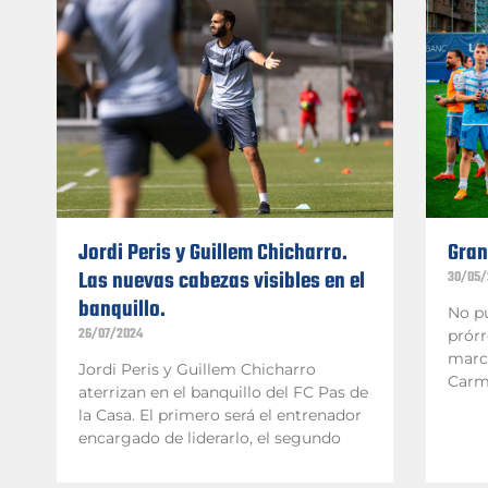
Jordi Peris y Guillem Chicharro.
Gran
Las nuevas cabezas visibles en el
30/05/
banquillo.
No pu
26/07/2024
prórr
marca
Jordi Peris y Guillem Chicharro
Carm
aterrizan en el banquillo del FC Pas de
la Casa. El primero será el entrenador
encargado de liderarlo, el segundo