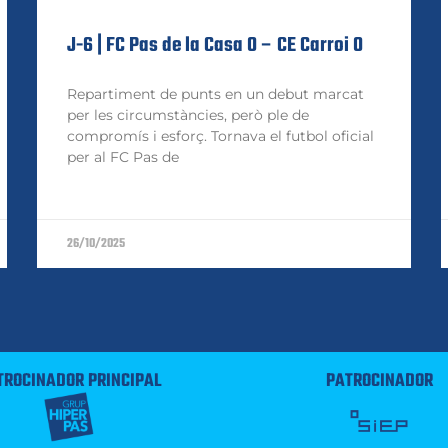
J-6 | FC Pas de la Casa 0 – CE Carroi 0
Repartiment de punts en un debut marcat
per les circumstàncies, però ple de
compromís i esforç. Tornava el futbol oficial
per al FC Pas de
26/10/2025
TROCINADOR PRINCIPAL
PATROCINADOR