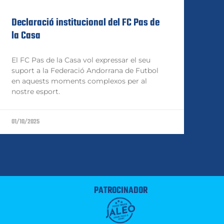
Declaració institucional del FC Pas de
la Casa
El FC Pas de la Casa vol expressar el seu
suport a la Federació Andorrana de Futbol
en aquests moments complexos per al
nostre esport.
01/10/2025
PATROCINADOR