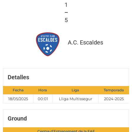
1
—
5
A.C. Escaldes
Detalles
Fecha
Hora
Liga
Temporada
18/05/2025
00:01
Lliga Multissegur
2024-2025
Ground
Centre d'Entrenament de la FAF