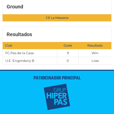
Ground
CE La Massana
Resultados
Club
Goals
Resultado
FC Pas de la Casa
9
Win
U.E. Engordany B
0
Loss
PATROCINADOR PRINCIPAL