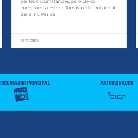
per les circumstàncies, però ple de
compromís i esforç. Tornava el futbol oficial
per al FC Pas de
26/10/2025
TROCINADOR PRINCIPAL
PATROCINADOR