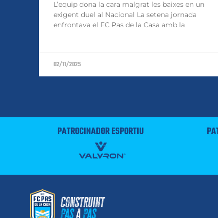
L’equip dona la cara malgrat les baixes en un
exigent duel al Nacional La setena jornada
enfrontava el FC Pas de la Casa amb la
02/11/2025
PATROCINADOR ESPORTIU
PA