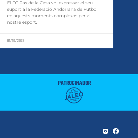
El FC Pas de la Casa vol expressar el seu
suport a la Federació Andorrana de Futbol
en aquests moments complexos per al
nostre esport.
01/10/2025
PATROCINADOR